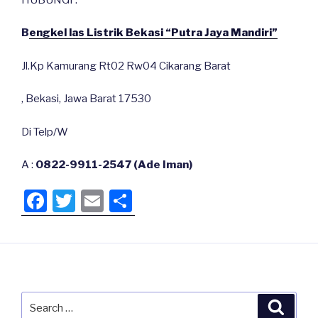
B
engkel las Listrik Bekasi “Putra Jaya Mandiri”
Jl.Kp Kamurang Rt02 Rw04 Cikarang Barat
, Bekasi, Jawa Barat 17530
Di Telp/W
A :
0822-9911-2547 (Ade Iman)
F
T
E
S
a
wi
m
h
c
tt
ail
ar
e
er
e
b
Search
Searc
o
for: