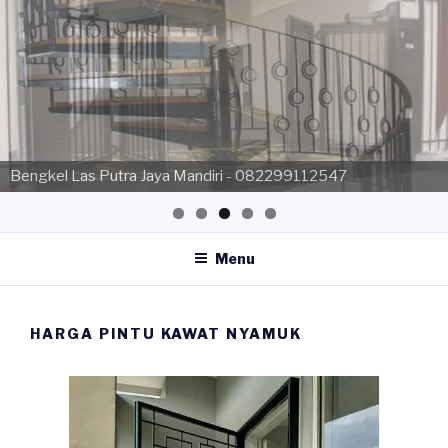
Skip
to
content
Bengkel Las Putra Jaya Mandiri - 082299112547
Bengkel Las Putra Jaya Mandiri - 082299112547
Menu
HARGA PINTU KAWAT NYAMUK